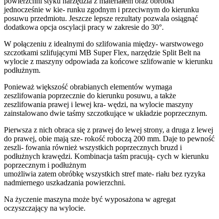
powierzchni styku narzędzia z materiałem oraz obróbki
jednocześnie w kie- runku zgodnym i przeciwnym do kierunku
posuwu przedmiotu. Jeszcze lepsze rezultaty pozwala osiągnąć
dodatkowa opcja oscylacji pracy w zakresie do 30°.
W połączeniu z idealnymi do szlifowania między- warstwowego
szczotkami szlifującymi MB Super Flex, narzędzie Split Belt na
wylocie z maszyny odpowiada za końcowe szlifowanie w kierunku
podłużnym.
Ponieważ większość obrabianych elementów wymaga
zeszlifowania poprzecznie do kierunku posuwu, a także
zeszlifowania prawej i lewej kra- wędzi, na wylocie maszyny
zainstalowano dwie taśmy szczotkujące w układzie poprzecznym.
Pierwsza z nich obraca się z prawej do lewej strony, a druga z lewej
do prawej, obie mają sze- rokość roboczą 200 mm. Daje to pewność
zeszli- fowania również wszystkich poprzecznych bruzd i
podłużnych krawędzi. Kombinacja taśm pracują- cych w kierunku
poprzecznym i podłużnym
umożliwia zatem obróbkę wszystkich stref mate- riału bez ryzyka
nadmiernego uszkadzania powierzchni.
Na życzenie maszyna może być wyposażona w agregat
oczyszczający na wylocie.