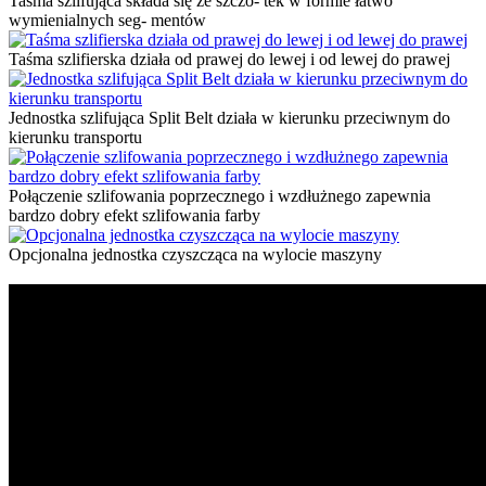
Taśma szlifująca składa się ze szczo- tek w formie łatwo
wymienialnych seg- mentów
Taśma szlifierska działa od prawej do lewej i od lewej do prawej
Jednostka szlifująca Split Belt działa w kierunku przeciwnym do
kierunku transportu
Połączenie szlifowania poprzecznego i wzdłużnego zapewnia
bardzo dobry efekt szlifowania farby
Opcjonalna jednostka czyszcząca na wylocie maszyny