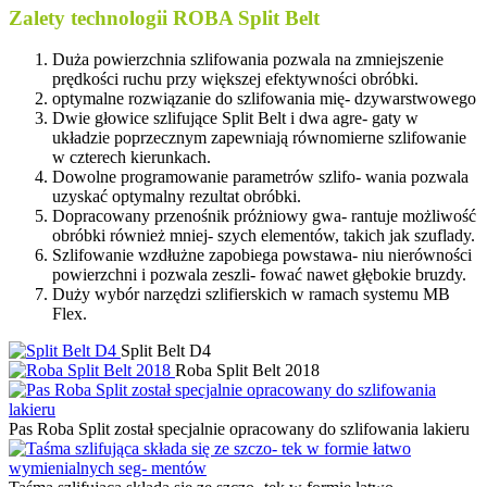
Zalety technologii ROBA Split Belt
Duża powierzchnia szlifowania pozwala na zmniejszenie
prędkości ruchu przy większej efektywności obróbki.
optymalne rozwiązanie do szlifowania mię- dzywarstwowego
Dwie głowice szlifujące Split Belt i dwa agre- gaty w
układzie poprzecznym zapewniają równomierne szlifowanie
w czterech kierunkach.
Dowolne programowanie parametrów szlifo- wania pozwala
uzyskać optymalny rezultat obróbki.
Dopracowany przenośnik próżniowy gwa- rantuje możliwość
obróbki również mniej- szych elementów, takich jak szuflady.
Szlifowanie wzdłużne zapobiega powstawa- niu nierówności
powierzchni i pozwala zeszli- fować nawet głębokie bruzdy.
Duży wybór narzędzi szlifierskich w ramach systemu MB
Flex.
Split Belt D4
Roba Split Belt 2018
Pas Roba Split został specjalnie opracowany do szlifowania lakieru