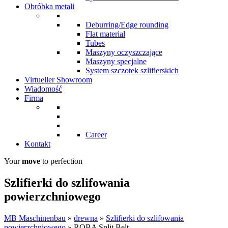
Obróbka metali
Deburring/Edge rounding
Flat material
Tubes
Maszyny oczyszczające
Maszyny specjalne
System szczotek szlifierskich
Virtueller Showroom
Wiadomość
Firma
Career
Kontakt
Your
move
to perfection
Szlifierki do szlifowania
powierzchniowego
MB Maschinenbau
»
drewna
»
Szlifierki do szlifowania
powierzchniowego
»
ROBA Split Belt