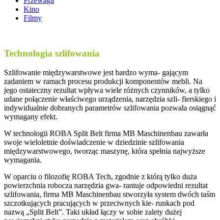
Przewaga
Kino
Filmy
Technologia szlifowania
Szlifowanie międzywarstwowe jest bardzo wyma- gającym
zadaniem w ramach procesu produkcji komponentów mebli. Na
jego ostateczny rezultat wpływa wiele różnych czynników, a tylko
udane połączenie właściwego urządzenia, narzędzia szli- fierskiego i
indywidualnie dobranych parametrów szlifowania pozwala osiągnąć
wymagany efekt.
W technologii ROBA Split Belt firma MB Maschinenbau zawarła
swoje wieloletnie doświadczenie w dziedzinie szlifowania
międzywarstwowego, tworząc maszynę, która spełnia najwyższe
wymagania.
W oparciu o filozofię ROBA Tech, zgodnie z którą tylko duża
powierzchnia robocza narzędzia gwa- rantuje odpowiedni rezultat
szlifowania, firma MB Maschinenbau stworzyła system dwóch taśm
szczotkujących pracujących w przeciwnych kie- runkach pod
nazwą „Split Belt”. Taki układ łączy w sobie zalety dużej