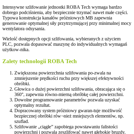
Intensywne szlifowanie jednostki ROBA Tech wymaga bardzo
dobrego podciśnienia, aby bezpiecznie trzymać nawet małe części.
Typowa konstrukcja kanałów próżniowych MB zapewnia
generowanie optymalnej siły przytrzymującej przy minimalnej mocy
wentylatora odsysania.
Wielość dostępnych opcji szlifowania, wybieranych z użyciem
PLC, pozwala dopasować maszynę do indywidualnych wymagań
użytkow-nika.
Zalety technologii ROBA Tech
Zwiększona powierzchnia szlifowania po-zwala na
zmniejszenie prędkości ruchu przy większej efektywności
obróbki.
Głowica o dużej powierzchni szlifowania, obracająca się o
360°, zapewnia równo-mierną obróbkę całej powierzchni.
Dowolne programowanie parametrów pozwala uzyskać
optymalny rezultat.
Dopracowany system próżniowy gwaran-tuje możliwość
bezpiecznej obróbki rów¬nież mniejszych elementów, np.
szuflad.
Szlifowanie „ciągłe” zapobiega powstawaniu falistości
powierzchni i pozwala zeszlifować nawet głębokie bruzdy.