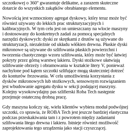
szczotkowej o 360° gwarantuje delikatne, a zarazem skuteczne
dotarcie do wszystkich zakątków obrabianego elementu.
Nowością jest wzmocniony agregat dyskowy, który teraz może być
również używany do lekkich prac strukturyzacyjnych i
kalibracyjnych. W tym celu jest on umieszczany na wlocie maszyny
i dostosowany do konkretnych zadań za pomocą specjalnych
narzędzi dyskowych: dyski ze skrętkami z drutów są używane do
strukturyzacji, niezależnie od układu włókien drewna. Płaskie dyski
mikronowe są używane do szlifowania płaskich powierzchni i
tworzenia chaotycznego wzoru szlifowania, który może być łatwiej
pokryty przez górną warstwę lakieru. Dyski stożkowe ułatwiają
szlifowanie obrzeży i obramowania w kształcie litery V, ponieważ
nachylone pod kątem szczotki szlifujące mogą skuteczniej dotrzeć
do konturów frezowania. W celu umożliwienia korzystania z
dysków mikronowych lub stożkowych, sensownym rozwiązaniem
jest wbudowanie agregatu dysku w sekcji podającej maszyny.
Kolejny wysokowydajny pas szlifierski Roba Tech następnie
przejmuje ostateczną drobną pracę.
Gdy maszyna kończy się, wielu klientów wybiera moduł podwójnej
szczotki, co sprawia, że ​​ROBA Tech jest jeszcze bardziej elastyczna
podczas przeskakiwania tam i z powrotem między zadaniami
szlifowania litego drewna i lakieru. Istnieje również możliwość
zaprojektowania tego urządzenia jako stacji czyszczącej.