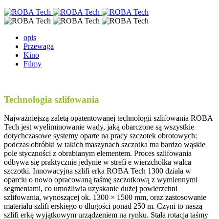
opis
Przewaga
Kino
Filmy
Technologia szlifowania
Najważniejszą zaletą opatentowanej technologii szlifowania ROBA
Tech jest wyeliminowanie wady, jaką obarczone są wszystkie
dotychczasowe systemy oparte na pracy szczotek obrotowych:
podczas obróbki w takich maszynach szczotka ma bardzo wąskie
pole styczności z obrabianym elementem. Proces szlifowania
odbywa się praktycznie jedynie w strefi e wierzchołka walca
szczotki. Innowacyjna szlifi erka ROBA Tech 1300 działa w
oparciu o nowo opracowaną taśmę szczotkową z wymiennymi
segmentami, co umożliwia uzyskanie dużej powierzchni
szlifowania, wynoszącej ok. 1300 × 1500 mm, oraz zastosowanie
materiału szlifi erskiego o długości ponad 250 m. Czyni to naszą
szlifi erkę wyjątkowym urządzeniem na rynku. Stała rotacja taśmy