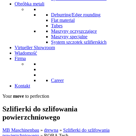
Obróbka metali
Deburring/Edge rounding
Flat material
Tubes
Maszyny oczyszczające
Maszyny specjalne
System szczotek szlifierskich
Virtueller Showroom
Wiadomość
Firma
Career
Kontakt
Your
move
to perfection
Szlifierki do szlifowania
powierzchniowego
MB Maschinenbau
»
drewna
»
Szlifierki do szlifowania
powierzchniowego
»
ROBA Tech