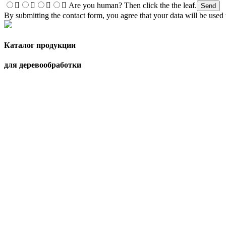
Are you human? Then click the the leaf.
By submitting the contact form, you agree that your data will be used 
Каталог продукции
для деревообработки
посмотреть (PDF)
Посетите наш канал
на Youtube!
На канал youtube
MB Maschinenbau GmbH
Zeppelinstraße 24
32051 Herford
+49 5221 / 9 94 13 - 0
+49 5221 / 9 94 13 - 20
info@mb-maschinenbau.de
MB USA
MB Machinery Inc.