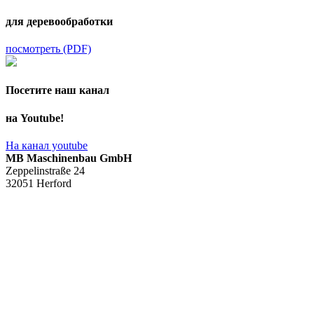
для деревообработки
посмотреть (PDF)
Посетите наш канал
на Youtube!
На канал youtube
MB Maschinenbau GmbH
Zeppelinstraße 24
32051 Herford
+49 5221 / 9 94 13 - 0
+49 5221 / 9 94 13 - 20
info@mb-maschinenbau.de
MB USA
MB Machinery Inc.
PO Box 895
NC 28173 Waxhaw
Sales representative:
Mike Miller
mike.miller@mb-machinery.com