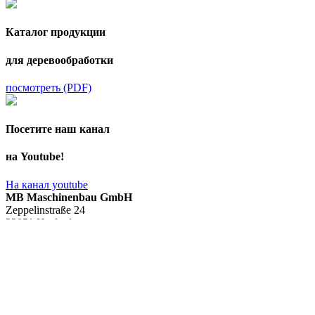
Каталог продукции
для деревообработки
посмотреть (PDF)
Посетите наш канал
на Youtube!
На канал youtube
MB Maschinenbau GmbH
Zeppelinstraße 24
32051 Herford
+49 5221 / 9 94 13 - 0
+49 5221 / 9 94 13 - 20
info@mb-maschinenbau.de
MB USA
MB Machinery Inc.
PO Box 895
NC 28173 Waxhaw