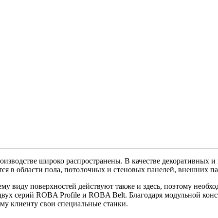
изводстве широко распространены. В качестве декоративных и
тся в области пола, потолочных и стеновых панелей, внешних п
ему виду поверхностей действуют также и здесь, поэтому необ
вух серий ROBA Profile и ROBA Belt. Благодаря модульной кон
ому клиенту свои специальные станки.