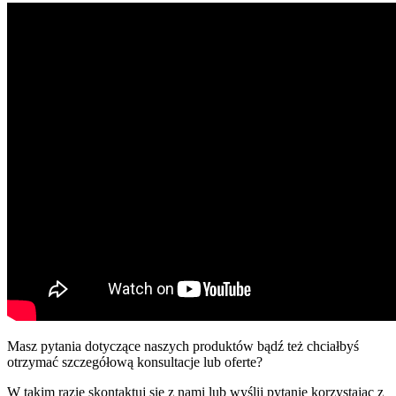
Masz pytania dotyczące naszych produktów bądź też chciałbyś
otrzymać szczegółową konsultacje lub oferte?
W takim razie skontaktuj sie z nami lub wyślij pytanie korzystając z