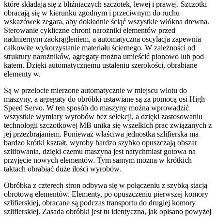
które składają się z bliźniaczych szczotek, lewej i prawej. Szczotki
obracają się w kierunku zgodnym i przeciwnym do ruchu
wskazówek zegara, aby dokładnie ściąć wszystkie włókna drewna.
Sterowanie cykliczne chroni narożniki elementów przed
nadmiernym zaokrągleniem, a automatyczna oscylacja zapewnia
całkowite wykorzystanie materiału ściernego. W zależności od
struktury narożników, agregaty można umieścić pionowo lub pod
kątem. Dzięki automatycznemu ustaleniu szerokości, obrabiane
elementy w.
Są w przelocie mierzone automatycznie w miejscu wlotu do
maszyny, a agregaty do obróbki ustawiane są za pomocą osi High
Speed Servo. W ten sposób do maszyny można wprowadzić
wszystkie wymiary wyrobów bez selekcji, a dzięki zastosowaniu
technologii szczotkowej MB unika się wszelkich prac związanych z
jej przezbrajaniem. Ponieważ właściwa jednostka szlifierska ma
bardzo krótki kształt, wyroby bardzo szybko opuszczają obszar
szlifowania, dzięki czemu maszyna jest natychmiast gotowa na
przyjęcie nowych elementów. Tym samym można w krótkich
taktach obrabiać duże ilości wyrobów.
Obróbka z czterech stron odbywa się w połączeniu z szybką stacją
obrotową elementów. Elementy, po opuszczeniu pierwszej komory
szlifierskiej, obracane są podczas transportu do drugiej komory
szlifierskiej. Zasada obróbki jest tu identyczna, jak opisano powyżej