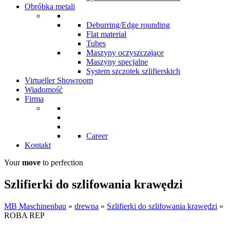
Obróbka metali
Deburring/Edge rounding
Flat material
Tubes
Maszyny oczyszczające
Maszyny specjalne
System szczotek szlifierskich
Virtueller Showroom
Wiadomość
Firma
Career
Kontakt
Your
move
to perfection
Szlifierki do szlifowania krawędzi
MB Maschinenbau
»
drewna
»
Szlifierki do szlifowania krawędzi
»
ROBA REP