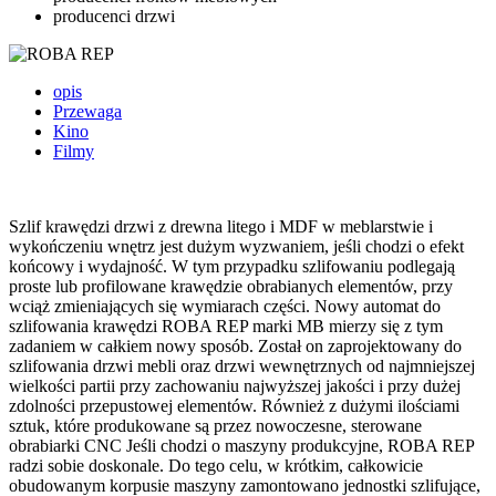
producenci drzwi
opis
Przewaga
Kino
Filmy
Szlif krawędzi drzwi z drewna litego i MDF w meblarstwie i
wykończeniu wnętrz jest dużym wyzwaniem, jeśli chodzi o efekt
końcowy i wydajność. W tym przypadku szlifowaniu podlegają
proste lub profilowane krawędzie obrabianych elementów, przy
wciąż zmieniających się wymiarach części. Nowy automat do
szlifowania krawędzi ROBA REP marki MB mierzy się z tym
zadaniem w całkiem nowy sposób. Został on zaprojektowany do
szlifowania drzwi mebli oraz drzwi wewnętrznych od najmniejszej
wielkości partii przy zachowaniu najwyższej jakości i przy dużej
zdolności przepustowej elementów. Również z dużymi ilościami
sztuk, które produkowane są przez nowoczesne, sterowane
obrabiarki CNC Jeśli chodzi o maszyny produkcyjne, ROBA REP
radzi sobie doskonale. Do tego celu, w krótkim, całkowicie
obudowanym korpusie maszyny zamontowano jednostki szlifujące,